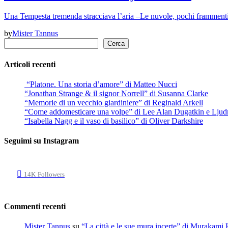
Una Tempesta tremenda stracciava l’aria –Le nuvole, pochi frammenti 
by
Mister Tannus
Cerca
Cerca
Articoli recenti
“Platone. Una storia d’amore” di Matteo Nucci
“Jonathan Strange & il signor Norrell” di Susanna Clarke
“Memorie di un vecchio giardiniere” di Reginald Arkell
“Come addomesticare una volpe” di Lee Alan Dugatkin e Ljud
“Isabella Nagg e il vaso di basilico” di Oliver Darkshire
Seguimi su Instagram
14K
Followers
Commenti recenti
Mister Tannus
su
“La città e le sue mura incerte” di Murakami