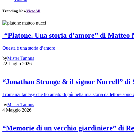
Trending Now
View All
“Platone. Una storia d’amore” di Matteo 
Questa è una storia d’amore
by
Mister Tannus
22 Luglio 2026
“Jonathan Strange & il signor Norrell” di
I romanzi fantasy che ho amato di più nella mia storia da lettore sono q
by
Mister Tannus
4 Maggio 2026
“Memorie di un vecchio giardiniere” di Re