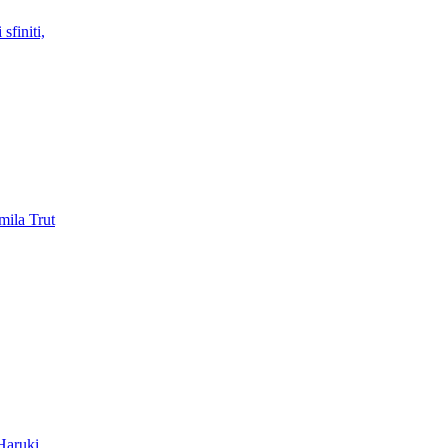
sfiniti,
mila Trut
 Haruki