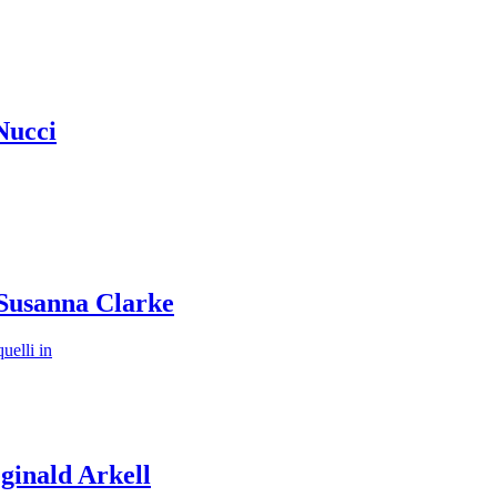
Nucci
 Susanna Clarke
uelli in
ginald Arkell