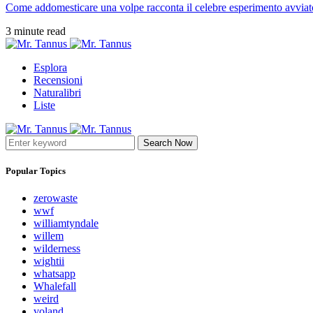
Come addomesticare una volpe racconta il celebre esperimento avviato
3 minute read
Esplora
Recensioni
Naturalibri
Liste
Search Now
Popular Topics
zerowaste
wwf
williamtyndale
willem
wilderness
wightii
whatsapp
Whalefall
weird
voland