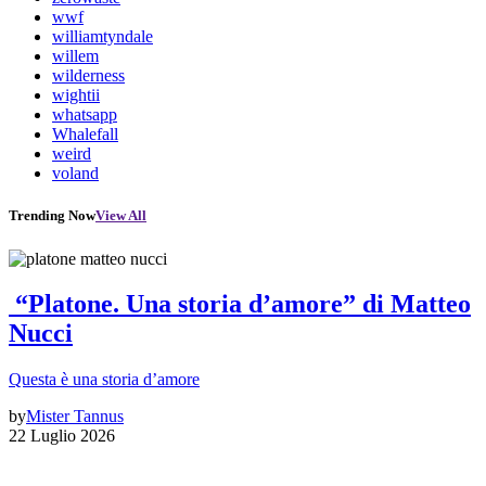
wwf
williamtyndale
willem
wilderness
wightii
whatsapp
Whalefall
weird
voland
Trending Now
View All
“Platone. Una storia d’amore” di Matteo
Nucci
Questa è una storia d’amore
by
Mister Tannus
22 Luglio 2026