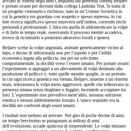
avviato in Siberia negli anni Cinquanta dal genetista Dmitrij Beljaev
e portato avanti per decenni dalla collega Ljudmila Trut. Si tratta di
un progetto visionario e rischioso, nato in un’Unione Sovietica in
cui la genetica era guardata con sospetto e spesso repressa, in cui
fare ricerca significava spesso muoversi nell’ombra, correndo rischi
personali e professionali. L’idea era quella di addomesticare la volpe
e di farlo in tempo reale, osservando il processo mentre accadeva,
invece di ricostruirlo a posteriori attraverso fossili e ipotesi.
Beljaev scelse la volpe argentata, animale geneticamente vicino al
lupo, e decise di selezionarla non per l’aspetto o per l’utilità
economica legata alla pelliccia, ma per un solo tratto
comportamentale, la docilità verso l’essere umano. Per portare avanti
l’esperimento si appoggiò a un allevamento di volpi destinato alla
produzione di pellicce e, sotto quelle mentite spoglie, in un periodo
in cui ogni ricerca genetica era vietata, Beljaev, insieme a un ristretto
team, selezionava le volpi meno aggressive, quelle che tolleravano la
presenza umana senza ringhiare o fuggire, facendole accoppiare tra
loro. L’esperimento non prevedeva nient’altro, nessuna selezione
estetica e nessun addestramento forzato. L’unico requisito era la
docilità nei confronti degli esseri umani.
I risultati non tardano ad arrivare. Nel giro di poche decine di anni,
un tempo brevissimo se paragonato ai milioni di anni
dell’evoluzione, accade qualcosa di sorprendente. Le volpi iniziano