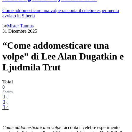
Come addomesticare una volpe racconta il celebre esperimento
avviato in Siberia
by
Mister Tannus
31 Dicembre 2025
“Come addomesticare una
volpe” di Lee Alan Dugatkin e
Ljudmila Trut
Total
0
Shares
0
0
0
Come addomesticare una volpe
racconta il celebre esperimento