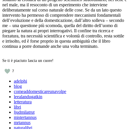
nel male, ma il resoconto di un esperimento che interviene
deliberatamente sul corso naturale delle cose. Se da un lato questo
intervento ha permesso di comprendere meccanismi fondamentali
dell’evoluzione e della domesticazione, dall’altro solleva – secondo
me – una questione più scomoda, quella del diritto dell’uomo di
piegare la natura ai propri interrogativi. Il confine tra ricerca e
forzatura, tra necessità scientifica e volontà di controllo, resta sottile
e irrisolto, ed è forse proprio in questa ambiguità che il libro
continua a porre domande anche una volta terminato.
Se ti è piaciuto lascia un cuore!
7
adelphi
blog
comeaddomesticareunavolpe
leealandugatkin
letteratura
libri
ljudmilatrut
mistertannus
mrtannus
naturalibri