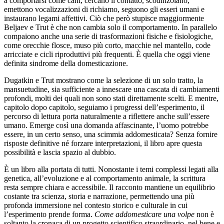
a comportarsi come cani, cercano il contatto, scodinzolano,
emettono vocalizzazioni di richiamo, seguono gli esseri umani e
instaurano legami affettivi. Ciò che però stupisce maggiormente
Beljaev e Trut è che non cambia solo il comportamento. In parallelo
compaiono anche una serie di trasformazioni fisiche e fisiologiche,
come orecchie flosce, muso più corto, macchie nel mantello, code
arricciate e cicli riproduttivi più frequenti. È quella che oggi viene
definita sindrome della domesticazione.
Dugatkin e Trut mostrano come la selezione di un solo tratto, la
mansuetudine, sia sufficiente a innescare una cascata di cambiamenti
profondi, molti dei quali non sono stati direttamente scelti. E mentre,
capitolo dopo capitolo, seguiamo i progressi dell’esperimento, il
percorso di lettura porta naturalmente a riflettere anche sull’essere
umano. Emerge così una domanda affascinante, l’uomo potrebbe
essere, in un certo senso, una scimmia addomesticata? Senza fornire
risposte definitive né forzare interpretazioni, il libro apre questa
possibilità e lascia spazio al dubbio.
È un libro alla portata di tutti. Nonostante i temi complessi legati alla
genetica, all’evoluzione e al comportamento animale, la scrittura
resta sempre chiara e accessibile. Il racconto mantiene un equilibrio
costante tra scienza, storia e narrazione, permettendo una più
profonda immersione nel contesto storico e culturale in cui
l’esperimento prende forma.
Come addomesticare una volpe
non è
soltanto la cronaca di un progetto scientifico straordinario, nel bene e