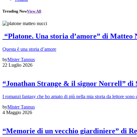
Trending Now
View All
“Platone. Una storia d’amore” di Matteo 
Questa è una storia d’amore
by
Mister Tannus
22 Luglio 2026
“Jonathan Strange & il signor Norrell” di
I romanzi fantasy che ho amato di più nella mia storia da lettore sono q
by
Mister Tannus
4 Maggio 2026
“Memorie di un vecchio giardiniere” di Re