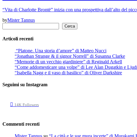
“Vita di Charlotte Brontë” inizia con una prospettiva dall’alto del picc
by
Mister Tannus
Cerca
Cerca
Articoli recenti
“Platone. Una storia d’amore” di Matteo Nucci
“Jonathan Strange & il signor Norrell” di Susanna Clarke
“Memorie di un vecchio giardiniere” di Reginald Arkell
“Come addomesticare una volpe” di Lee Alan Dugatkin e Ljud
“Isabella Nagg e il vaso di basilico” di Oliver Darkshire
Seguimi su Instagram
14K
Followers
Commenti recenti
Mister Tannus
su
“La città e le sue mura incerte” di Murakami