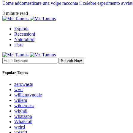
Come addomesticare una volpe racconta il celebre esperimento avviato
3 minute read
Esplora
Recensioni
Naturalibri
Liste
Search Now
Popular Topics
zerowaste
wwf
williamtyndale
willem
wilderness
wightii
whatsapp
Whalefall
weird
voland