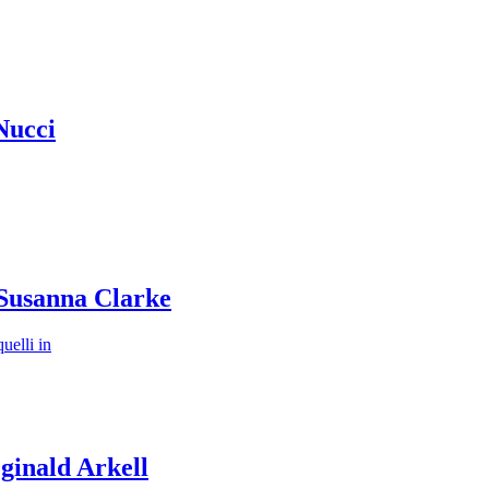
Nucci
 Susanna Clarke
uelli in
ginald Arkell