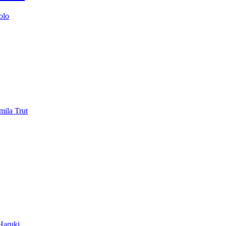
olo
mila Trut
 Haruki