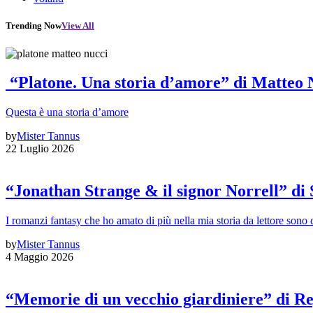
Trending Now
View All
“Platone. Una storia d’amore” di Matteo 
Questa è una storia d’amore
by
Mister Tannus
22 Luglio 2026
“Jonathan Strange & il signor Norrell” di
I romanzi fantasy che ho amato di più nella mia storia da lettore sono q
by
Mister Tannus
4 Maggio 2026
“Memorie di un vecchio giardiniere” di Re