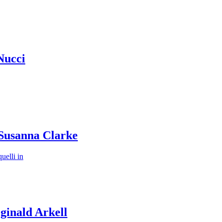
Nucci
 Susanna Clarke
uelli in
ginald Arkell