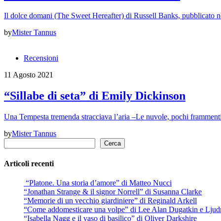
Il dolce domani (The Sweet Hereafter) di Russell Banks, pubblicato n
by
Mister Tannus
Recensioni
11 Agosto 2021
“Sillabe di seta” di Emily Dickinson
Una Tempesta tremenda stracciava l’aria –Le nuvole, pochi frammenti 
by
Mister Tannus
Cerca
Cerca
Articoli recenti
“Platone. Una storia d’amore” di Matteo Nucci
“Jonathan Strange & il signor Norrell” di Susanna Clarke
“Memorie di un vecchio giardiniere” di Reginald Arkell
“Come addomesticare una volpe” di Lee Alan Dugatkin e Ljud
“Isabella Nagg e il vaso di basilico” di Oliver Darkshire