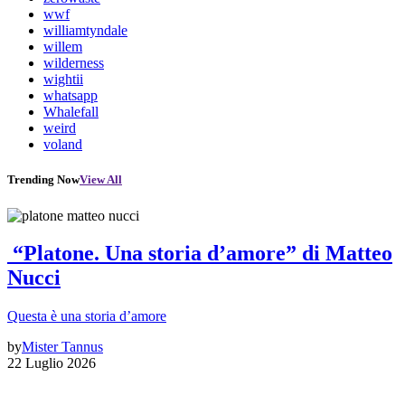
wwf
williamtyndale
willem
wilderness
wightii
whatsapp
Whalefall
weird
voland
Trending Now
View All
“Platone. Una storia d’amore” di Matteo
Nucci
Questa è una storia d’amore
by
Mister Tannus
22 Luglio 2026