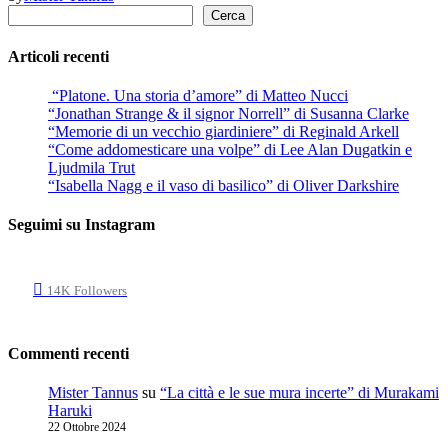
Cerca
Cerca
Articoli recenti
“Platone. Una storia d’amore” di Matteo Nucci
“Jonathan Strange & il signor Norrell” di Susanna Clarke
“Memorie di un vecchio giardiniere” di Reginald Arkell
“Come addomesticare una volpe” di Lee Alan Dugatkin e
Ljudmila Trut
“Isabella Nagg e il vaso di basilico” di Oliver Darkshire
Seguimi su Instagram
14K
Followers
Commenti recenti
Mister Tannus
su
“La città e le sue mura incerte” di Murakami
Haruki
22 Ottobre 2024