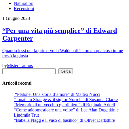
Naturalibri
Recensioni
1 Giugno 2023
“Per una vita più semplice” di Edward
Carpenter
Quando lessi per la prima volta Walden di Thoreau qualcosa in me
trovò la giusta
by
Mister Tannus
Cerca
Cerca
Articoli recenti
“Platone. Una storia d’amore” di Matteo Nucci
“Jonathan Strange & il signor Norrell” di Susanna Clarke
“Memorie di un vecchio giardiniere” di Reginald Arkell
“Come addomesticare una volpe” di Lee Alan Dugatkin e
Ljudmila Trut
“Isabella Nagg e il vaso di basilico” di Oliver Darkshire