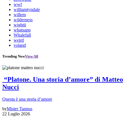
wwf
williamtyndale
willem
wilderness
wightii
whatsapp
Whalefall
weird
voland
Trending Now
View All
“Platone. Una storia d’amore” di Matteo
Nucci
Questa è una storia d’amore
by
Mister Tannus
22 Luglio 2026