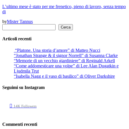
L’ultimo mese è stato per me frenetico, pieno di lavoro, senza tempo
di
by
Mister Tannus
Cerca
Cerca
Articoli recenti
“Platone. Una storia d’amore” di Matteo Nucci
“Jonathan Strange & il signor Norrell” di Susanna Clarke
“Memorie di un vecchio giardiniere” di Reginald Arkell
“Come addomesticare una volpe” di Lee Alan Dugatkin e
Ljudmila Trut
“Isabella Nagg e il vaso di basilico” di Oliver Darkshire
Seguimi su Instagram
14K
Followers
Commenti recenti