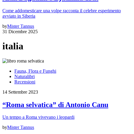
Come addomesticare una volpe racconta il celebre esperimento
avviato in Siberia
by
Mister Tannus
31 Dicembre 2025
italia
Fauna, Flora e Funghi
Naturalibri
Recensioni
14 Settembre 2023
“Roma selvatica” di Antonio Canu
Un tempo a Roma vivevano i leopardi
by
Mister Tannus