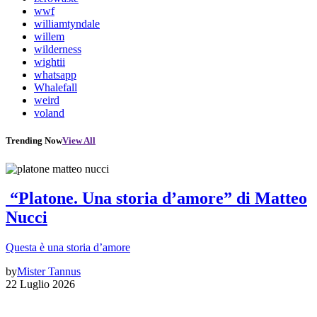
wwf
williamtyndale
willem
wilderness
wightii
whatsapp
Whalefall
weird
voland
Trending Now
View All
“Platone. Una storia d’amore” di Matteo
Nucci
Questa è una storia d’amore
by
Mister Tannus
22 Luglio 2026