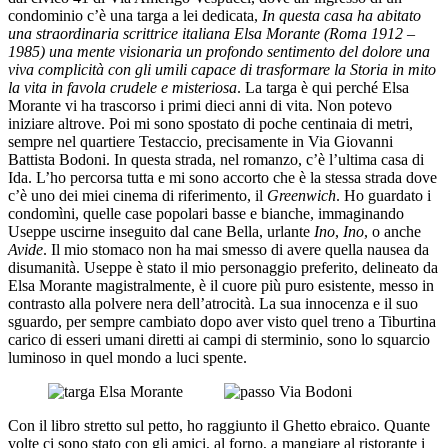
condominio c’è una targa a lei dedicata,
In questa casa ha abitato
una straordinaria scrittrice italiana Elsa Morante (Roma 1912 –
1985) una mente visionaria un profondo sentimento del dolore una
viva complicità con gli umili capace di trasformare la Storia in mito
la vita in favola crudele e misteriosa
. La targa è qui perché Elsa
Morante vi ha trascorso i primi dieci anni di vita. Non potevo
iniziare altrove. Poi mi sono spostato di poche centinaia di metri,
sempre nel quartiere Testaccio, precisamente in Via Giovanni
Battista Bodoni. In questa strada, nel romanzo, c’è l’ultima casa di
Ida. L’ho percorsa tutta e mi sono accorto che è la stessa strada dove
c’è uno dei miei cinema di riferimento, il
Greenwich
. Ho guardato i
condomìni, quelle case popolari basse e bianche, immaginando
Useppe uscirne inseguito dal cane Bella, urlante
Ino
,
Ino
, o anche
Avide
. Il mio stomaco non ha mai smesso di avere quella nausea da
disumanità. Useppe è stato il mio personaggio preferito, delineato da
Elsa Morante magistralmente, è il cuore più puro esistente, messo in
contrasto alla polvere nera dell’atrocità. La sua innocenza e il suo
sguardo, per sempre cambiato dopo aver visto quel treno a Tiburtina
carico di esseri umani diretti ai campi di sterminio, sono lo squarcio
luminoso in quel mondo a luci spente.
Con il libro stretto sul petto, ho raggiunto il Ghetto ebraico. Quante
volte ci sono stato con gli amici, al forno, a mangiare al ristorante i