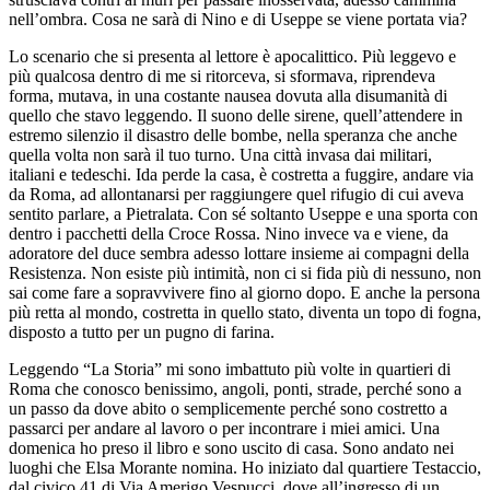
nell’ombra. Cosa ne sarà di Nino e di Useppe se viene portata via?
Lo scenario che si presenta al lettore è apocalittico. Più leggevo e
più qualcosa dentro di me si ritorceva, si sformava, riprendeva
forma, mutava, in una costante nausea dovuta alla disumanità di
quello che stavo leggendo. Il suono delle sirene, quell’attendere in
estremo silenzio il disastro delle bombe, nella speranza che anche
quella volta non sarà il tuo turno. Una città invasa dai militari,
italiani e tedeschi. Ida perde la casa, è costretta a fuggire, andare via
da Roma, ad allontanarsi per raggiungere quel rifugio di cui aveva
sentito parlare, a Pietralata. Con sé soltanto Useppe e una sporta con
dentro i pacchetti della Croce Rossa. Nino invece va e viene, da
adoratore del duce sembra adesso lottare insieme ai compagni della
Resistenza. Non esiste più intimità, non ci si fida più di nessuno, non
sai come fare a sopravvivere fino al giorno dopo. E anche la persona
più retta al mondo, costretta in quello stato, diventa un topo di fogna,
disposto a tutto per un pugno di farina.
Leggendo “La Storia” mi sono imbattuto più volte in quartieri di
Roma che conosco benissimo, angoli, ponti, strade, perché sono a
un passo da dove abito o semplicemente perché sono costretto a
passarci per andare al lavoro o per incontrare i miei amici. Una
domenica ho preso il libro e sono uscito di casa. Sono andato nei
luoghi che Elsa Morante nomina. Ho iniziato dal quartiere Testaccio,
dal civico 41 di Via Amerigo Vespucci, dove all’ingresso di un