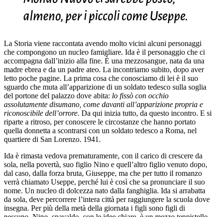
almeno, per i piccoli come Useppe.
La Storia viene raccontata avendo molto vicini alcuni personaggi
che compongono un nucleo famigliare. Ida è il personaggio che ci
accompagna dall’inizio alla fine. È una mezzosangue, nata da una
madre ebrea e da un padre ateo. La incontriamo subito, dopo aver
letto poche pagine. La prima cosa che conosciamo di lei è il suo
sguardo che muta all’apparizione di un soldato tedesco sulla soglia
del portone del palazzo dove abita:
lo fissò con occhio
assolutamente disumano, come davanti all’apparizione propria e
riconoscibile dell’orrore
. Da qui inizia tutto, da questo incontro. E si
riparte a ritroso, per conoscere le circostanze che hanno portato
quella donnetta a scontrarsi con un soldato tedesco a Roma, nel
quartiere di San Lorenzo. 1941.
Ida è rimasta vedova prematuramente, con il carico di crescere da
sola, nella povertà, suo figlio Nino e quell’altro figlio venuto dopo,
dal caso, dalla forza bruta, Giuseppe, ma che per tutto il romanzo
verrà chiamato Useppe, perché lui è così che sa pronunciare il suo
nome. Un nucleo di dolcezza nato dalla fanghiglia. Ida si arrabatta
da sola, deve percorrere l’intera città per raggiungere la scuola dove
insegna. Per più della metà della giornata i figli sono figli di
nessuno. Nino, spavaldo, con le idee chiare, è un mezzo teppistello