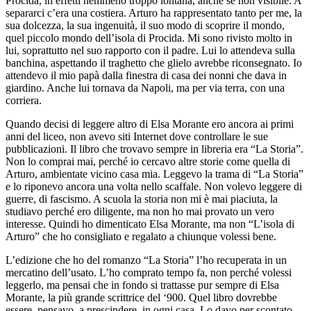
Procida, in effetti nemmeno troppo lontana, anche se non visibile. A
separarci c’era una costiera. Arturo ha rappresentato tanto per me, la
sua dolcezza, la sua ingenuità, il suo modo di scoprire il mondo,
quel piccolo mondo dell’isola di Procida. Mi sono rivisto molto in
lui, soprattutto nel suo rapporto con il padre. Lui lo attendeva sulla
banchina, aspettando il traghetto che glielo avrebbe riconsegnato. Io
attendevo il mio papà dalla finestra di casa dei nonni che dava in
giardino. Anche lui tornava da Napoli, ma per via terra, con una
corriera.
Quando decisi di leggere altro di Elsa Morante ero ancora ai primi
anni del liceo, non avevo siti Internet dove controllare le sue
pubblicazioni. Il libro che trovavo sempre in libreria era “La Storia”.
Non lo comprai mai, perché io cercavo altre storie come quella di
Arturo, ambientate vicino casa mia. Leggevo la trama di “La Storia”
e lo riponevo ancora una volta nello scaffale. Non volevo leggere di
guerre, di fascismo. A scuola la storia non mi è mai piaciuta, la
studiavo perché ero diligente, ma non ho mai provato un vero
interesse. Quindi ho dimenticato Elsa Morante, ma non “L’isola di
Arturo” che ho consigliato e regalato a chiunque volessi bene.
L’edizione che ho del romanzo “La Storia” l’ho recuperata in un
mercatino dell’usato. L’ho comprato tempo fa, non perché volessi
leggerlo, ma pensai che in fondo si trattasse pur sempre di Elsa
Morante, la più grande scrittrice del ‘900. Quel libro dovrebbe
essere, pensavo, a prescindere, in ogni casa. Lo davo per scontato.