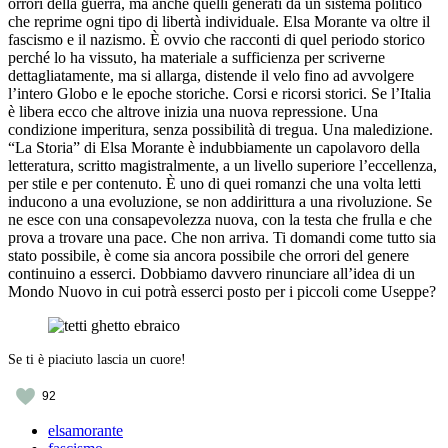
orrori della guerra, ma anche quelli generati da un sistema politico
che reprime ogni tipo di libertà individuale. Elsa Morante va oltre il
fascismo e il nazismo. È ovvio che racconti di quel periodo storico
perché lo ha vissuto, ha materiale a sufficienza per scriverne
dettagliatamente, ma si allarga, distende il velo fino ad avvolgere
l’intero Globo e le epoche storiche. Corsi e ricorsi storici. Se l’Italia
è libera ecco che altrove inizia una nuova repressione. Una
condizione imperitura, senza possibilità di tregua. Una maledizione.
“La Storia” di Elsa Morante è indubbiamente un capolavoro della
letteratura, scritto magistralmente, a un livello superiore l’eccellenza,
per stile e per contenuto. È uno di quei romanzi che una volta letti
inducono a una evoluzione, se non addirittura a una rivoluzione. Se
ne esce con una consapevolezza nuova, con la testa che frulla e che
prova a trovare una pace. Che non arriva. Ti domandi come tutto sia
stato possibile, è come sia ancora possibile che orrori del genere
continuino a esserci. Dobbiamo davvero rinunciare all’idea di un
Mondo Nuovo in cui potrà esserci posto per i piccoli come Useppe?
Se ti è piaciuto lascia un cuore!
92
elsamorante