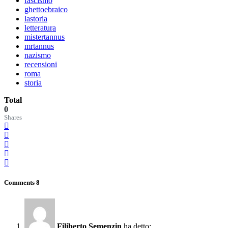
fascismo
ghettoebraico
lastoria
letteratura
mistertannus
mrtannus
nazismo
recensioni
roma
storia
Total
0
Shares
Comments
8
Filiberto Semenzin
ha detto: