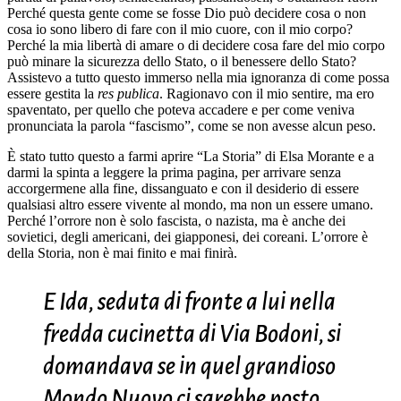
Perché questa gente come se fosse Dio può decidere cosa o non
cosa io sono libero di fare con il mio cuore, con il mio corpo?
Perché la mia libertà di amare o di decidere cosa fare del mio corpo
può minare la sicurezza dello Stato, o il benessere dello Stato?
Assistevo a tutto questo immerso nella mia ignoranza di come possa
essere gestita la
res publica
. Ragionavo con il mio sentire, ma ero
spaventato, per quello che poteva accadere e per come veniva
pronunciata la parola “fascismo”, come se non avesse alcun peso.
È stato tutto questo a farmi aprire “La Storia” di Elsa Morante e a
darmi la spinta a leggere la prima pagina, per arrivare senza
accorgermene alla fine, dissanguato e con il desiderio di essere
qualsiasi altro essere vivente al mondo, ma non un essere umano.
Perché l’orrore non è solo fascista, o nazista, ma è anche dei
sovietici, degli americani, dei giapponesi, dei coreani. L’orrore è
della Storia, non è mai finito e mai finirà.
E Ida, seduta di fronte a lui nella
fredda cucinetta di Via Bodoni, si
domandava se in quel grandioso
Mondo Nuovo ci sarebbe posto,