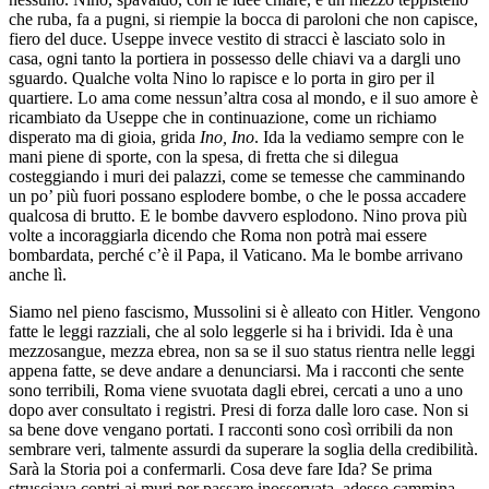
che ruba, fa a pugni, si riempie la bocca di paroloni che non capisce,
fiero del duce. Useppe invece vestito di stracci è lasciato solo in
casa, ogni tanto la portiera in possesso delle chiavi va a dargli uno
sguardo. Qualche volta Nino lo rapisce e lo porta in giro per il
quartiere. Lo ama come nessun’altra cosa al mondo, e il suo amore è
ricambiato da Useppe che in continuazione, come un richiamo
disperato ma di gioia, grida
Ino, Ino
. Ida la vediamo sempre con le
mani piene di sporte, con la spesa, di fretta che si dilegua
costeggiando i muri dei palazzi, come se temesse che camminando
un po’ più fuori possano esplodere bombe, o che le possa accadere
qualcosa di brutto. E le bombe davvero esplodono. Nino prova più
volte a incoraggiarla dicendo che Roma non potrà mai essere
bombardata, perché c’è il Papa, il Vaticano. Ma le bombe arrivano
anche lì.
Siamo nel pieno fascismo, Mussolini si è alleato con Hitler. Vengono
fatte le leggi razziali, che al solo leggerle si ha i brividi. Ida è una
mezzosangue, mezza ebrea, non sa se il suo status rientra nelle leggi
appena fatte, se deve andare a denunciarsi. Ma i racconti che sente
sono terribili, Roma viene svuotata dagli ebrei, cercati a uno a uno
dopo aver consultato i registri. Presi di forza dalle loro case. Non si
sa bene dove vengano portati. I racconti sono così orribili da non
sembrare veri, talmente assurdi da superare la soglia della credibilità.
Sarà la Storia poi a confermarli. Cosa deve fare Ida? Se prima
strusciava contri ai muri per passare inosservata, adesso cammina