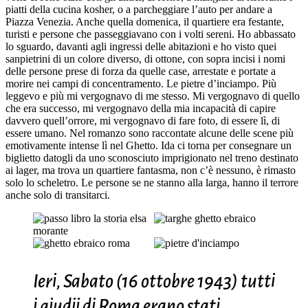
piatti della cucina kosher, o a parcheggiare l’auto per andare a
Piazza Venezia. Anche quella domenica, il quartiere era festante,
turisti e persone che passeggiavano con i volti sereni. Ho abbassato
lo sguardo, davanti agli ingressi delle abitazioni e ho visto quei
sanpietrini di un colore diverso, di ottone, con sopra incisi i nomi
delle persone prese di forza da quelle case, arrestate e portate a
morire nei campi di concentramento. Le pietre d’inciampo. Più
leggevo e più mi vergognavo di me stesso. Mi vergognavo di quello
che era successo, mi vergognavo della mia incapacità di capire
davvero quell’orrore, mi vergognavo di fare foto, di essere lì, di
essere umano. Nel romanzo sono raccontate alcune delle scene più
emotivamente intense lì nel Ghetto. Ida ci torna per consegnare un
biglietto datogli da uno sconosciuto imprigionato nel treno destinato
ai lager, ma trova un quartiere fantasma, non c’è nessuno, è rimasto
solo lo scheletro. Le persone se ne stanno alla larga, hanno il terrore
anche solo di transitarci.
Ieri, Sabato (16 ottobre 1943) tutti
i giudii di Roma erano stati