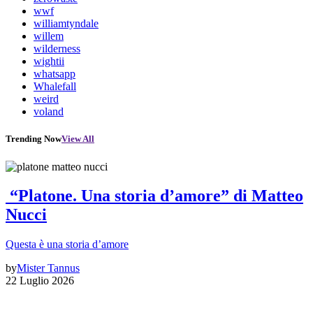
wwf
williamtyndale
willem
wilderness
wightii
whatsapp
Whalefall
weird
voland
Trending Now
View All
“Platone. Una storia d’amore” di Matteo
Nucci
Questa è una storia d’amore
by
Mister Tannus
22 Luglio 2026