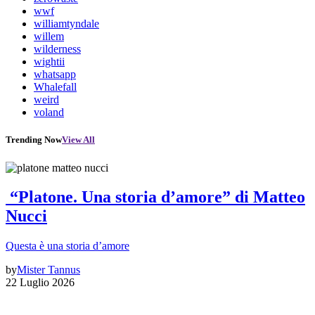
wwf
williamtyndale
willem
wilderness
wightii
whatsapp
Whalefall
weird
voland
Trending Now
View All
“Platone. Una storia d’amore” di Matteo
Nucci
Questa è una storia d’amore
by
Mister Tannus
22 Luglio 2026