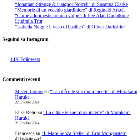
“Jonathan Strange & il signor Norrell” di Susanna Clarke
“Memorie di un vecchio giardiniere” di Reginald Arkell
“Come addomesticare una volpe” di Lee Alan Dugatkin e
Ljudmila Trut
“Isabella Nagg e il vaso di basilico” di Oliver Darkshire
Seguimi su Instagram
14K
Followers
Commenti recenti
Mister Tannus
su
“La città e le sue mura incerte” di Murakami
Haruki
22 Ottobre 2024
Elisa Reho
su
“La città e le sue mura incerte” di Murakami
Haruki
21 Ottobre 2024
Francesca
su
“Il Mare Senza Stelle” di Erin Morgenstern
24 Febbraio 2024