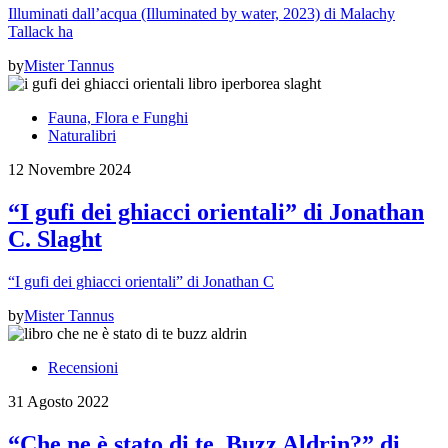
Illuminati dall’acqua (Illuminated by water, 2023) di Malachy
Tallack ha
by
Mister Tannus
Fauna, Flora e Funghi
Naturalibri
12 Novembre 2024
“I gufi dei ghiacci orientali” di Jonathan
C. Slaght
“I gufi dei ghiacci orientali” di Jonathan C
by
Mister Tannus
Recensioni
31 Agosto 2022
“Che ne è stato di te, Buzz Aldrin?” di