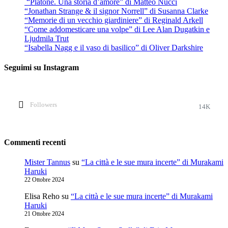
“Platone. Una storia d’amore” di Matteo Nucci
“Jonathan Strange & il signor Norrell” di Susanna Clarke
“Memorie di un vecchio giardiniere” di Reginald Arkell
“Come addomesticare una volpe” di Lee Alan Dugatkin e
Ljudmila Trut
“Isabella Nagg e il vaso di basilico” di Oliver Darkshire
Seguimi su Instagram
Followers
14K
Commenti recenti
Mister Tannus
su
“La città e le sue mura incerte” di Murakami
Haruki
22 Ottobre 2024
Elisa Reho
su
“La città e le sue mura incerte” di Murakami
Haruki
21 Ottobre 2024