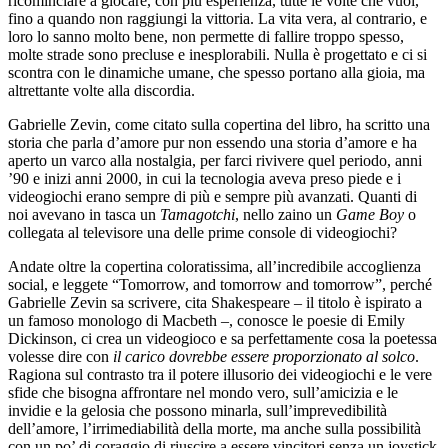
ricominciare a giocare, con più esperienza, tutte le volte che vuoi,
fino a quando non raggiungi la vittoria. La vita vera, al contrario, e
loro lo sanno molto bene, non permette di fallire troppo spesso,
molte strade sono precluse e inesplorabili. Nulla è progettato e ci si
scontra con le dinamiche umane, che spesso portano alla gioia, ma
altrettante volte alla discordia.
Gabrielle Zevin, come citato sulla copertina del libro, ha scritto una
storia che parla d’amore pur non essendo una storia d’amore e ha
aperto un varco alla nostalgia, per farci rivivere quel periodo, anni
’90 e inizi anni 2000, in cui la tecnologia aveva preso piede e i
videogiochi erano sempre di più e sempre più avanzati. Quanti di
noi avevano in tasca un
Tamagotchi
, nello zaino un
Game Boy
o
collegata al televisore una delle prime console di videogiochi?
Andate oltre la copertina coloratissima, all’incredibile accoglienza
social, e leggete “Tomorrow, and tomorrow and tomorrow”, perché
Gabrielle Zevin sa scrivere, cita Shakespeare – il titolo è ispirato a
un famoso monologo di Macbeth –, conosce le poesie di Emily
Dickinson, ci crea un videogioco e sa perfettamente cosa la poetessa
volesse dire con
il carico dovrebbe essere proporzionato al solco
.
Ragiona sul contrasto tra il potere illusorio dei videogiochi e le vere
sfide che bisogna affrontare nel mondo vero, sull’amicizia e le
invidie e la gelosia che possono minarla, sull’imprevedibilità
dell’amore, l’irrimediabilità della morte, ma anche sulla possibilità
con un po’ di coraggio di riuscire a essere vincitori senza un joystick