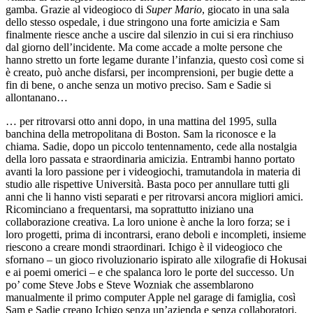
gamba. Grazie al videogioco di
Super Mario
, giocato in una sala
dello stesso ospedale, i due stringono una forte amicizia e Sam
finalmente riesce anche a uscire dal silenzio in cui si era rinchiuso
dal giorno dell’incidente. Ma come accade a molte persone che
hanno stretto un forte legame durante l’infanzia, questo così come si
è creato, può anche disfarsi, per incomprensioni, per bugie dette a
fin di bene, o anche senza un motivo preciso. Sam e Sadie si
allontanano…
… per ritrovarsi otto anni dopo, in una mattina del 1995, sulla
banchina della metropolitana di Boston. Sam la riconosce e la
chiama. Sadie, dopo un piccolo tentennamento, cede alla nostalgia
della loro passata e straordinaria amicizia. Entrambi hanno portato
avanti la loro passione per i videogiochi, tramutandola in materia di
studio alle rispettive Università. Basta poco per annullare tutti gli
anni che li hanno visti separati e per ritrovarsi ancora migliori amici.
Ricominciano a frequentarsi, ma soprattutto iniziano una
collaborazione creativa. La loro unione è anche la loro forza; se i
loro progetti, prima di incontrarsi, erano deboli e incompleti, insieme
riescono a creare mondi straordinari. Ichigo è il videogioco che
sfornano – un gioco rivoluzionario ispirato alle xilografie di Hokusai
e ai poemi omerici – e che spalanca loro le porte del successo. Un
po’ come Steve Jobs e Steve Wozniak che assemblarono
manualmente il primo computer Apple nel garage di famiglia, così
Sam e Sadie creano Ichigo senza un’azienda e senza collaboratori,