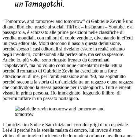
un Tamagotchi.
“Tomorrow, and tomorrow and tomorrow” di Gabrielle Zevin è uno
di quei libri che, grazie ai social, TikTok – Instagram – Youtube, e al
passaparola, è schizzato alle prime posizioni nelle classifiche di
vendita mondiali, con milioni di copie vendute, diventando in effetti
un caso editoriale. Molti storcono il naso a questa definizione,
perché spesso i casi editoriali si rivelano essere in realtà soltanto
begli involucri, confezionati alla perfezione, ma senza spessore.
Anche io, più volte, sono rimasto fregato da determinati
“capolavori”, ma ho voluto comunque cimentarmi nella lettura
perché il romanzo di Gabrielle Zevin ha esercitato una forte
attrazione su di me, per l’ambientazione anni ’90, ma soprattutto
perché racconta la storia di un’amicizia tra un ragazzo e una ragazza
che condividono la stessa passione per i videogiochi. Tutti elementi
vissuti in prima persona. Ho immaginato, leggendo il libro, di
potermi tuffare in un passato nostalgico.
L’amicizia tra Sadie e Sam inizia nei corridoi grigi di un ospedale.
Lei è lì perché ha la sorella malata di cancro, lui invece è stato
vittima di un tragico incidente che lo renderà orfano e invalido a una