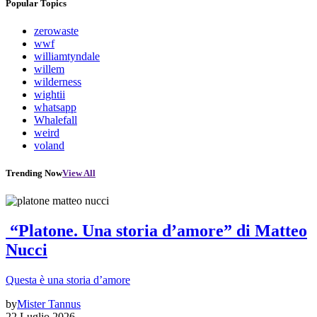
Popular Topics
zerowaste
wwf
williamtyndale
willem
wilderness
wightii
whatsapp
Whalefall
weird
voland
Trending Now
View All
“Platone. Una storia d’amore” di Matteo
Nucci
Questa è una storia d’amore
by
Mister Tannus
22 Luglio 2026