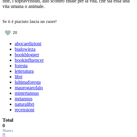
fine, i sopravvissuti, allo scontro finale per la vita, che sia essa una
vita umana o animale.
Se ti è piaciuto lascia un cuore!
20
abocaedizioni
bialowieza
bookblogger
bookinfluencer
foresta
letteratura
libri
lultimaforesta
maurogarofalo
mistertannus
mrtannus
naturalibri
recensioni
Total
0
Shares