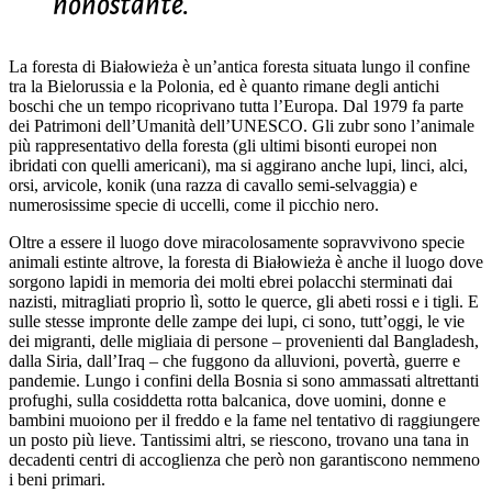
nonostante.
La foresta di Białowieża è un’antica foresta situata lungo il confine
tra la Bielorussia e la Polonia, ed è quanto rimane degli antichi
boschi che un tempo ricoprivano tutta l’Europa. Dal 1979 fa parte
dei Patrimoni dell’Umanità dell’UNESCO. Gli zubr sono l’animale
più rappresentativo della foresta (gli ultimi bisonti europei non
ibridati con quelli americani), ma si aggirano anche lupi, linci, alci,
orsi, arvicole, konik (una razza di cavallo semi-selvaggia) e
numerosissime specie di uccelli, come il picchio nero.
Oltre a essere il luogo dove miracolosamente sopravvivono specie
animali estinte altrove, la foresta di Białowieża è anche il luogo dove
sorgono lapidi in memoria dei molti ebrei polacchi sterminati dai
nazisti, mitragliati proprio lì, sotto le querce, gli abeti rossi e i tigli. E
sulle stesse impronte delle zampe dei lupi, ci sono, tutt’oggi, le vie
dei migranti, delle migliaia di persone – provenienti dal Bangladesh,
dalla Siria, dall’Iraq – che fuggono da alluvioni, povertà, guerre e
pandemie. Lungo i confini della Bosnia si sono ammassati altrettanti
profughi, sulla cosiddetta rotta balcanica, dove uomini, donne e
bambini muoiono per il freddo e la fame nel tentativo di raggiungere
un posto più lieve. Tantissimi altri, se riescono, trovano una tana in
decadenti centri di accoglienza che però non garantiscono nemmeno
i beni primari.