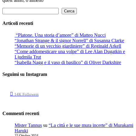
quest’anno, o almeno
Cerca
Cerca
Articoli recenti
“Platone. Una storia d’amore” di Matteo Nucci
“Jonathan Strange & il signor Norrell” di Susanna Clarke
“Memorie di un vecchio giardiniere” di Reginald Arkell
“Come addomesticare una volpe” di Lee Alan Dugatkin e
Ljudmila Trut
“Isabella Nagg e il vaso di basilico” di Oliver Darkshire
Seguimi su Instagram
14K
Followers
Commenti recenti
Mister Tannus
su
“La città e le sue mura incerte” di Murakami
Haruki
22 Ottobre 2024