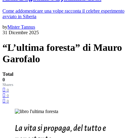
Come addomesticare una volpe racconta il celebre esperimento
avviato in Siberia
by
Mister Tannus
31 Dicembre 2025
“L’ultima foresta” di Mauro
Garofalo
Total
0
Shares
0
0
0
La vita si propaga, del tutto e