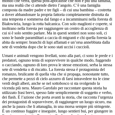
mondo che verrà, questa post-apocalisse che non è più una fantasia,
ma una realtà che ci attende dietro l’angolo. C’è una famiglia
composta da madre padre e tre figli – di cui una bambina – costretta
a dover abbandonare la propria fattoria completamente distrutta da
una tempesta e sommersa dal fango e a incamminarsi nella foresta di
Białowieża, lungo la rotta balcanica. Con solo maglioni e coperte, si
inoltrano nella foresta per raggiungere un centro di accoglienza di
cui si è solo sentito parlare. Ma in questi sentieri non sono soli, ci
sono le bande paramilitari a caccia di migranti e chi quella foresta la
abita da sempre: branchi di lupi affamati e un’orsa annebbiata dalla
sete di vendetta dopo che le sono stati uccisi i cuccioli.
Umani e animali vengono livellati, sono alla pari, ci sono le prede e i
predatori, ognuno tenta di sopravvivere in qualche modo, fuggendo
o cacciando, ognuno di loro prova le stesse emozioni, serba la stessa
sete di vendetta o di riscatto. La foresta stessa è protagonista del
romanzo, brulicante di quella vita che si propaga, nonostante tutto,
che permette a pezzi di cielo azzurro di farsi intravedere tra le cime
verdi degli alberi, anche se nel sottobosco si sta svolgendo la
vicenda più nera. Mauro Garofalo per raccontare questa storia ha
utilizzato frasi brevi, spesso fatte semplicemente di soggetto e verbo,
dei flash. È l’azione che porta avanti la storia, che racconta l’urgenza
dei protagonisti di sopravvivere, di raggiungere un luogo sicuro, ma
anche la paura che li attanaglia, in una morsa sempre più stringente.
È un continuo fuggire e inseguire, lungo sentieri bui, per giungere in