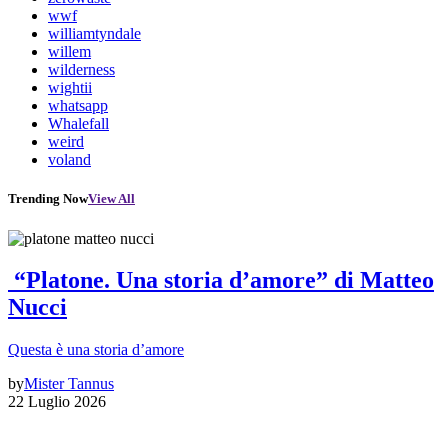
wwf
williamtyndale
willem
wilderness
wightii
whatsapp
Whalefall
weird
voland
Trending Now
View All
“Platone. Una storia d’amore” di Matteo
Nucci
Questa è una storia d’amore
by
Mister Tannus
22 Luglio 2026