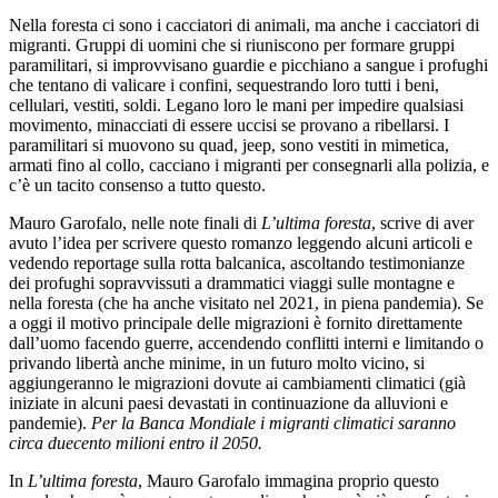
Nella foresta ci sono i cacciatori di animali, ma anche i cacciatori di
migranti. Gruppi di uomini che si riuniscono per formare gruppi
paramilitari, si improvvisano guardie e picchiano a sangue i profughi
che tentano di valicare i confini, sequestrando loro tutti i beni,
cellulari, vestiti, soldi. Legano loro le mani per impedire qualsiasi
movimento, minacciati di essere uccisi se provano a ribellarsi. I
paramilitari si muovono su quad, jeep, sono vestiti in mimetica,
armati fino al collo, cacciano i migranti per consegnarli alla polizia, e
c’è un tacito consenso a tutto questo.
Mauro Garofalo, nelle note finali di
L’ultima foresta
, scrive di aver
avuto l’idea per scrivere questo romanzo leggendo alcuni articoli e
vedendo reportage sulla rotta balcanica, ascoltando testimonianze
dei profughi sopravvissuti a drammatici viaggi sulle montagne e
nella foresta (che ha anche visitato nel 2021, in piena pandemia). Se
a oggi il motivo principale delle migrazioni è fornito direttamente
dall’uomo facendo guerre, accendendo conflitti interni e limitando o
privando libertà anche minime, in un futuro molto vicino, si
aggiungeranno le migrazioni dovute ai cambiamenti climatici (già
iniziate in alcuni paesi devastati in continuazione da alluvioni e
pandemie).
Per la Banca Mondiale i migranti climatici saranno
circa duecento milioni entro il 2050.
In
L’ultima foresta
, Mauro Garofalo immagina proprio questo