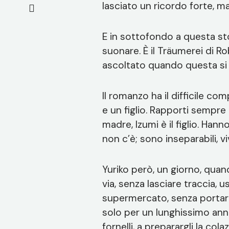
lasciato un ricordo forte, m
E in sottofondo a questa st
suonare. È il Träumerei di 
ascoltato quando questa si f
Il romanzo ha il difficile co
e un figlio. Rapporti sempre u
madre, Izumi è il figlio. Ha
non c’è; sono inseparabili, v
Yuriko però, un giorno, quan
via, senza lasciare traccia
supermercato, senza portare n
solo per un lunghissimo anno.
fornelli, a preparargli la col