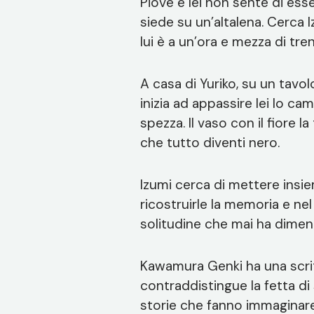
Piove e lei non sente di ess
siede su un’altalena. Cerca 
lui è a un’ora e mezza di tre
A casa di Yuriko, su un tavo
inizia ad appassire lei lo ca
spezza. Il vaso con il fiore l
che tutto diventi nero.
Izumi cerca di mettere insi
ricostruirle la memoria e nel 
solitudine che mai ha dimen
Kawamura Genki ha una scrit
contraddistingue la fetta di 
storie che fanno immaginare 