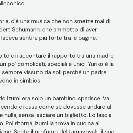
alinconico.
oria, c’è una musica che non smette mai di
Robert Schumann, che ammetto di aver
aceva sentire più forte tra le pagine.
mpito di raccontare il rapporto tra una madre
n po’ complicati, speciali e unici. Yuriko è la
nno sempre vissuto da soli perché un padre
ivono in simbiosi.
do Izumi era solo un bambino, sparisce. Va
, uscendo di casa come se dovesse andare al
ulla, senza lasciare un biglietto. Lo lascia
 Poi ritorna. Izumi la trova in cucina ai
azione. Sente il profumo del tamagoyaki, il suo