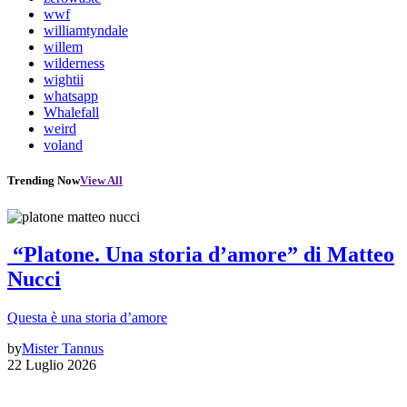
wwf
williamtyndale
willem
wilderness
wightii
whatsapp
Whalefall
weird
voland
Trending Now
View All
“Platone. Una storia d’amore” di Matteo
Nucci
Questa è una storia d’amore
by
Mister Tannus
22 Luglio 2026