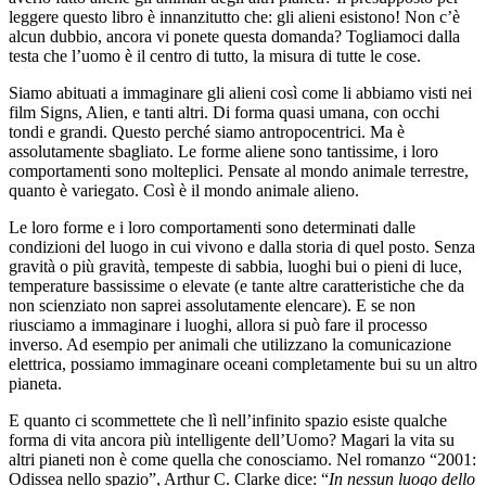
leggere questo libro è innanzitutto che: gli alieni esistono! Non c’è
alcun dubbio, ancora vi ponete questa domanda? Togliamoci dalla
testa che l’uomo è il centro di tutto, la misura di tutte le cose.
Siamo abituati a immaginare gli alieni così come li abbiamo visti nei
film Signs, Alien, e tanti altri. Di forma quasi umana, con occhi
tondi e grandi. Questo perché siamo antropocentrici. Ma è
assolutamente sbagliato. Le forme aliene sono tantissime, i loro
comportamenti sono molteplici. Pensate al mondo animale terrestre,
quanto è variegato. Così è il mondo animale alieno.
Le loro forme e i loro comportamenti sono determinati dalle
condizioni del luogo in cui vivono e dalla storia di quel posto. Senza
gravità o più gravità, tempeste di sabbia, luoghi bui o pieni di luce,
temperature bassissime o elevate (e tante altre caratteristiche che da
non scienziato non saprei assolutamente elencare). E se non
riusciamo a immaginare i luoghi, allora si può fare il processo
inverso. Ad esempio per animali che utilizzano la comunicazione
elettrica, possiamo immaginare oceani completamente bui su un altro
pianeta.
E quanto ci scommettete che lì nell’infinito spazio esiste qualche
forma di vita ancora più intelligente dell’Uomo? Magari la vita su
altri pianeti non è come quella che conosciamo. Nel romanzo “2001:
Odissea nello spazio”, Arthur C. Clarke dice: “
In nessun luogo dello