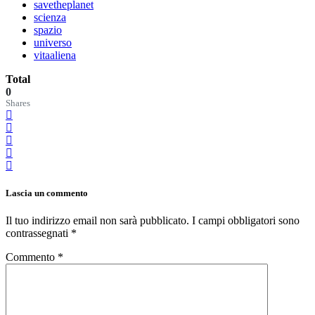
savetheplanet
scienza
spazio
universo
vitaaliena
Total
0
Shares
Lascia un commento
Il tuo indirizzo email non sarà pubblicato.
I campi obbligatori sono
contrassegnati
*
Commento
*