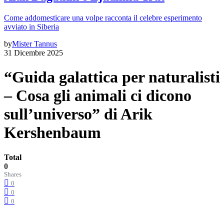
Come addomesticare una volpe racconta il celebre esperimento
avviato in Siberia
by
Mister Tannus
31 Dicembre 2025
“Guida galattica per naturalisti
– Cosa gli animali ci dicono
sull’universo” di Arik
Kershenbaum
Total
0
Shares
0
0
0