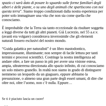
spazio ci sarà dato di posare lo sguardo sulle forme familiari degli
alberi e delle piante, o su uno degli animali che spartiscono con noi
questa terra
”. Siamo troppo condizionati dalla nostra esperienza per
poter solo immaginare una vita che non sia come quella che
conosciamo.
È improbabile che la Terra sia tanto eccezionale da risultare soggetta
a leggi diverse da tutti gli altri pianeti. Già Lucrezio, nel 55 a.e.v.
(avanti era volgare) considerava inverosimile che gli elementi
naturali fossero esclusivi del nostro mondo.
“Guida galattica per naturalisti” è un libro mastodontico,
impressionante, illuminante; non sempre di facile lettura per tanti
termini e processi scientifici. Costringe la nostra intelligenza ad
andare oltre, a fare un passo in più per avere una visione estesa,
ampia, ultraterrena direzionata allo spazio infinito, di cui conosciamo
un solo misero granello. In realtà non siamo in grado di distinguere
nemmeno un leopardo da un giaguaro, eppure abbiamo la
presunzione, o almeno una gran parte degli esseri umani, di dire che
oltre noi, oltre l’uomo, non c’è nulla. Eppure…
Se ti è piaciuto lascia un cuore!