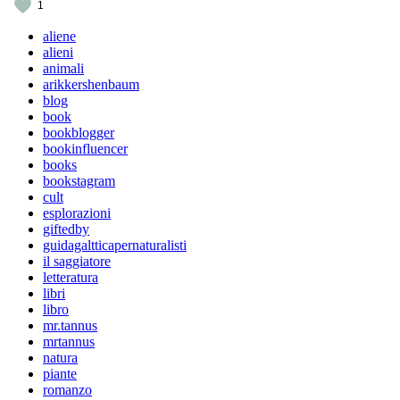
1
aliene
alieni
animali
arikkershenbaum
blog
book
bookblogger
bookinfluencer
books
bookstagram
cult
esplorazioni
giftedby
guidagaltticapernaturalisti
il saggiatore
letteratura
libri
libro
mr.tannus
mrtannus
natura
piante
romanzo