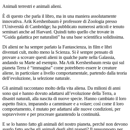
Animali terrestri e animali alieni.
È di questo che parla il libro, ma in una maniera assolutamente
innovativa. Arik Kershenbaum è professore di Zoologia presso
l’Università di Cambridge; ha pubblicato numerosi articoli e tenuto
seminari anche ad Harvard. Quindi tutto quello che trovate in
“Guida galattica per naturalisti” ha una base scientifica solidissima.
Di alieni ne ha sempre parlato la Fantascienza, in film e libri
diventati cult, molto meno la Scienza. Si è sempre pensato di
provare a scovare questi alieni in qualche parte nella Galassia,
andando su Marte ad esempio. Ma Arik Kershenbaum resta qui sul
pianeta Terra è “immagina” come potrebbero essere le creature
aliene, in particolare a livello comportamentale, partendo dalla teoria
dell’evoluzione, la selezione naturale.
Gli animali raccontano molto della vita aliena. Da milioni di anni
sono qui e hanno dovuto adattarsi all’evoluzione della Terra, a
disastri naturali, alla nascita di nuove specie. Hanno cambiato il loro
aspetto fisico, imparando a camminare e a volare; così come il loro
comportamento, è mutato per adattarsi alle nuove condizioni, per
sopravvivere e per procreare garantendo la continuità.
E se lo hanno fatto gli animali del nostro pianeta, perché non devono
averlo fatto anche gli animali degli altri pianeti? Il presupposto per