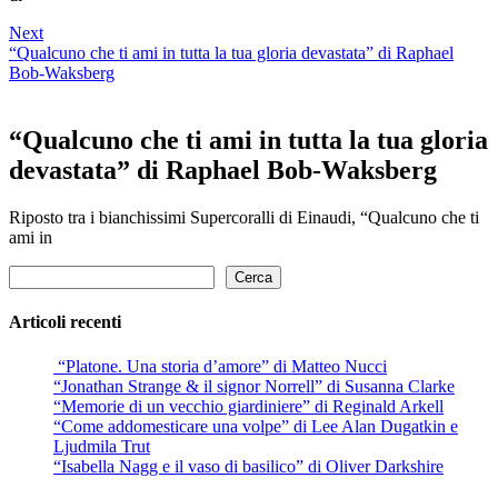
Next
“Qualcuno che ti ami in tutta la tua gloria devastata” di Raphael
Bob-Waksberg
“Qualcuno che ti ami in tutta la tua gloria
devastata” di Raphael Bob-Waksberg
Riposto tra i bianchissimi Supercoralli di Einaudi, “Qualcuno che ti
ami in
Cerca
Cerca
Articoli recenti
“Platone. Una storia d’amore” di Matteo Nucci
“Jonathan Strange & il signor Norrell” di Susanna Clarke
“Memorie di un vecchio giardiniere” di Reginald Arkell
“Come addomesticare una volpe” di Lee Alan Dugatkin e
Ljudmila Trut
“Isabella Nagg e il vaso di basilico” di Oliver Darkshire