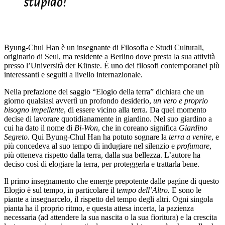
stupido!
Byung-Chul Han è un insegnante di Filosofia e Studi Culturali,
originario di Seul, ma residente a Berlino dove presta la sua attività
presso l’Università der Künste. È uno dei filosofi contemporanei più
interessanti e seguiti a livello internazionale.
Nella prefazione del saggio “Elogio della terra” dichiara che un
giorno qualsiasi avvertì un profondo desiderio,
un vero e proprio
bisogno impellente
, di essere vicino alla terra
.
Da quel momento
decise di lavorare quotidianamente in giardino. Nel suo giardino a
cui ha dato il nome di
Bi-Won
, che in coreano significa
Giardino
Segreto.
Qui Byung-Chul Han ha potuto sognare la
terra a venire
, e
più concedeva al suo tempo di indugiare nel silenzio e
profumare
,
più otteneva rispetto dalla terra, dalla sua bellezza. L’autore ha
deciso così di elogiare la terra, per proteggerla e trattarla bene.
Il primo insegnamento che emerge prepotente dalle pagine di questo
Elogio è sul tempo, in particolare il
tempo dell’Altro.
E sono le
piante a insegnarcelo, il rispetto del tempo degli altri. Ogni singola
pianta ha il proprio ritmo, e questa attesa incerta, la pazienza
necessaria (ad attendere la sua nascita o la sua fioritura) e la crescita