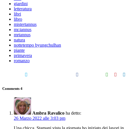
giardini
letteratura
libri
libro
mistertannus
mr.tannus
mrtannus
natura
nottetempo byungchulhan
piante
primavera
romanzo
Comments
4
Ambra Ravalico
ha detto:
26 Marzo 2022 alle 3:03 pm
Una chicca. Stamani vista la giornata ho iniziato dei lavori in