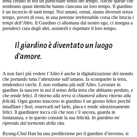
lenta creano in noi un particolare senso del tempo. Anche quelle che
sembrano quasi identiche hanno ciascuna un loro tempo. Il giardino
è un incrocio di tanti tempi. Noi umani, ormai, siamo divenuti senza
tempo, poveri di esso, in una perenne irrefrenabile corsa che brucia i
tempi dell’Altro.
Il Giardino ci allontana dal nostro ego, ci insegna a
prenderci cura degli altri, assisterli e rispettare il loro tempo.
Il giardino è diventato un luogo
d’amore.
A non farci più vedere l’Altro è anche la digitalizzazione del mondo
che portando tutta l’attenzione sull’umano, fa scomparire la terra,
rendendoci ciechi. E non vediamo più null’Altro. Lavorare in
giardino fa nascere in noi il senso della terra che abbiamo perduto, e
che rende felici.
Il ritorno alla terra si chiamerà allora ritorno alla
felicità.
Ogni giorno trascorso in giardino è un giorno felice perché
innaffiare i fiori, osservarli nel farlo, placa e rende silenziosamente
felici. Il giardiniere tocca ciò che non c’è ancora, guarda in
lontananza, e in questo consiste la sua felicità.
In giardino mi
riprendo dal tormento della vita.
Byung-Chul Han ha una predilezione per il giardino d’inverno, si