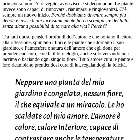
primavera, non c’è risveglio, avvizzisce e si decompone. Le piante
invece sono capaci di rinnovarsi, rianimarsi e ringiovanirsi. C’è
sempre un nuovo inizio.
Perché dobbiamo divenire sempre più
deboli e invecchiare incessantemente fino a scomparire del tutto,
senza alcuna possibilità di tornare alla vita? Perché?
Tra tutti questi pensieri profondi dell’autore e che portano il lettore
alla riflessione, spuntano i fiori e le piante che adornano il suo
giardino, e l’atmosfera è satura dell’amore che egli dona per
prendersene cura, e ne fa il loro elogio, anche solo versando una
lacrima o baciando ogni singolo fiore. Il suo amore cura le piante e
loro ricambiano prendendosi cura di lui, regalandogli la felicità.
Neppure una pianta del mio
giardino è congelata, nessun fiore,
il che equivale a un miracolo. Le ho
scaldate col mio amore. L’amore è
calore, calore interiore, capace di
contrastare anche le temperature