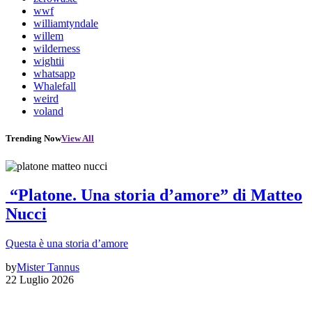
wwf
williamtyndale
willem
wilderness
wightii
whatsapp
Whalefall
weird
voland
Trending Now
View All
“Platone. Una storia d’amore” di Matteo
Nucci
Questa è una storia d’amore
by
Mister Tannus
22 Luglio 2026