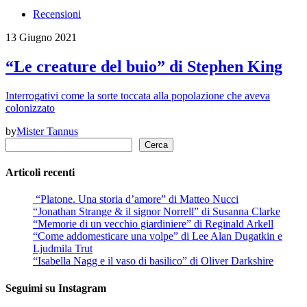
Recensioni
13 Giugno 2021
“Le creature del buio” di Stephen King
Interrogativi come la sorte toccata alla popolazione che aveva
colonizzato
by
Mister Tannus
Cerca
Cerca
Articoli recenti
“Platone. Una storia d’amore” di Matteo Nucci
“Jonathan Strange & il signor Norrell” di Susanna Clarke
“Memorie di un vecchio giardiniere” di Reginald Arkell
“Come addomesticare una volpe” di Lee Alan Dugatkin e
Ljudmila Trut
“Isabella Nagg e il vaso di basilico” di Oliver Darkshire
Seguimi su Instagram