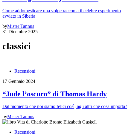
Come addomesticare una volpe racconta il celebre esperimento
avviato in Siberia
by
Mister Tannus
31 Dicembre 2025
classici
Recensioni
17 Gennaio 2024
“Jude l’oscuro” di Thomas Hardy
Dal momento che noi siamo felici così, agli altri che cosa importa?
by
Mister Tannus
Recensioni