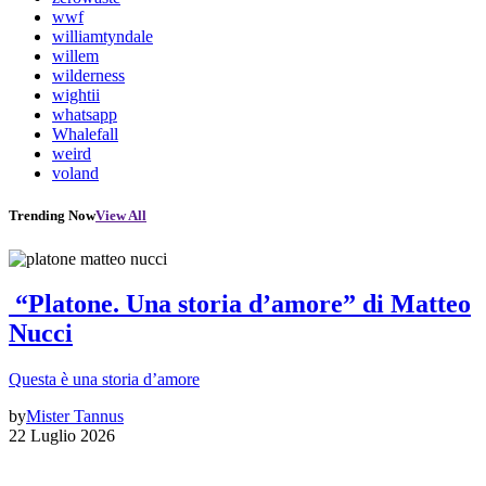
wwf
williamtyndale
willem
wilderness
wightii
whatsapp
Whalefall
weird
voland
Trending Now
View All
“Platone. Una storia d’amore” di Matteo
Nucci
Questa è una storia d’amore
by
Mister Tannus
22 Luglio 2026