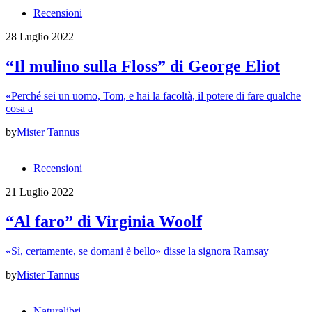
Recensioni
28 Luglio 2022
“Il mulino sulla Floss” di George Eliot
«Perché sei un uomo, Tom, e hai la facoltà, il potere di fare qualche
cosa a
by
Mister Tannus
Recensioni
21 Luglio 2022
“Al faro” di Virginia Woolf
«Sì, certamente, se domani è bello» disse la signora Ramsay
by
Mister Tannus
Naturalibri