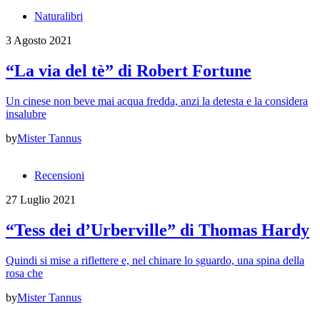
Naturalibri
3 Agosto 2021
“La via del tè” di Robert Fortune
Un cinese non beve mai acqua fredda, anzi la detesta e la considera
insalubre
by
Mister Tannus
Recensioni
27 Luglio 2021
“Tess dei d’Urberville” di Thomas Hardy
Quindi si mise a riflettere e, nel chinare lo sguardo, una spina della
rosa che
by
Mister Tannus